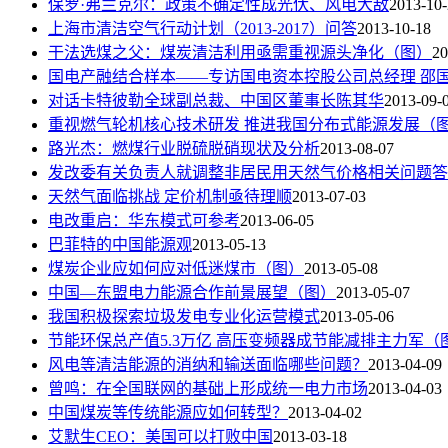
保罗·弗兰克尔：政策不确定性成光伏、风电大敌
2013-10
上海市清洁空气行动计划（2013-2017）问答
2013-10-18
干法选煤之父：煤炭清洁利用亟需重视源头净化（图）
20
国电产融结合样本——专访国电资本控股公司总经理 邵
对话卡特彼勒全球副总裁、中国区董事长陈其华
2013-09-
重视燃气轮机核心技术研发 推进我国分布式能源发展（
路光杰：燃煤行业脱硫脱硝现状及分析
2013-08-07
发改委有关负责人就调整非居民用天然气价格相关问题答
天然气面临挑战 定价机制亟待理顺
2013-07-03
电改重启：华东模式可参考
2013-06-05
巴菲特的中国能源观
2013-05-13
煤炭企业应如何应对低迷煤市（图）
2013-05-08
中国—东盟电力能源合作前景展望（图）
2013-05-07
我国积极探索垃圾发电专业化运营模式
2013-05-06
节能环保总产值5.3万亿 高压变频器成节能减排主力军（
风电等清洁能源的消纳和输送面临哪些问题？
2013-04-09
曾鸣：在全国联网的基础上形成统一电力市场
2013-04-03
中国煤炭等传统能源应如何转型？
2013-04-02
艾默生CEO：美国可以打败中国
2013-03-18