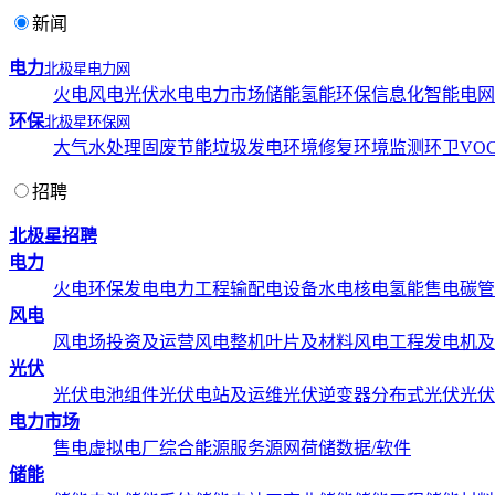
新闻
电力
北极星电力网
火电
风电
光伏
水电
电力市场
储能
氢能
环保
信息化
智能电网
环保
北极星环保网
大气
水处理
固废
节能
垃圾发电
环境修复
环境监测
环卫
VOC
招聘
北极星招聘
电力
火电
环保发电
电力工程
输配电设备
水电
核电
氢能
售电
碳管
风电
风电场投资及运营
风电整机
叶片及材料
风电工程
发电机及
光伏
光伏电池组件
光伏电站及运维
光伏逆变器
分布式光伏
光伏
电力市场
售电
虚拟电厂
综合能源服务
源网荷储
数据/软件
储能