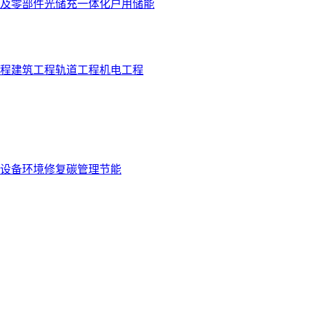
及零部件
光储充一体化
户用储能
程
建筑工程
轨道工程
机电工程
设备
环境修复
碳管理
节能