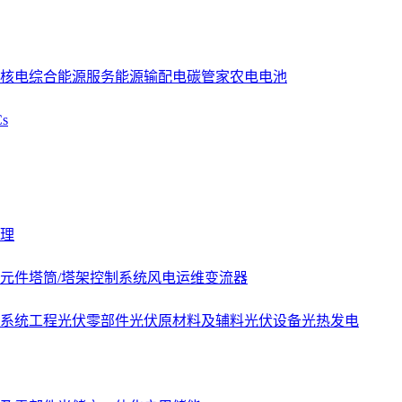
核电
综合能源服务
能源
输配电
碳管家
农电
电池
s
理
元件
塔筒/塔架
控制系统
风电运维
变流器
系统工程
光伏零部件
光伏原材料及辅料
光伏设备
光热发电