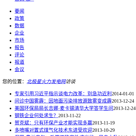
要闻
政策
数据
企业
市场
报告
评论
报道
会议
您的位置：
北极星火力发电网
访谈
专家引用习近平指示谈电力改革：别急功近利
2014-01-01
问诊中国雾霾：因地面污染排放源致雾变成霾
2013-12-24
美国环保局局长吉娜·麦卡锡清华大学答学生问
2013-12-24
钢铁企业何处求生？
2013-11-22
贺克斌：只有环保产业才能实现多赢
2013-11-19
多喷嘴对置式煤气化技术东进受欢迎
2013-10-29