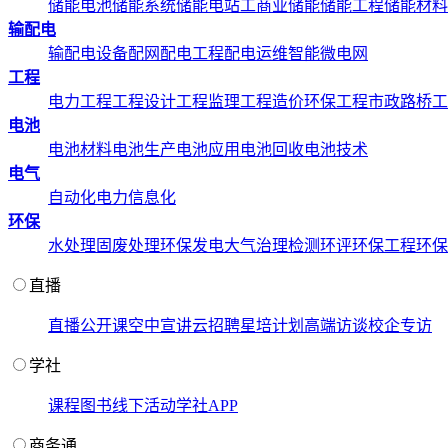
储能电池
储能系统
储能电站
工商业储能
储能工程
储能材料
输配电
输配电设备
配网配电工程
配电运维
智能微电网
工程
电力工程
工程设计
工程监理
工程造价
环保工程
市政路桥工
电池
电池材料
电池生产
电池应用
电池回收
电池技术
电气
自动化
电力信息化
环保
水处理
固废处理
环保发电
大气治理
检测环评
环保工程
环保
直播
直播
公开课
空中宣讲
云招聘
星培计划
高端访谈
校企专访
学社
课程
图书
线下活动
学社APP
商务通