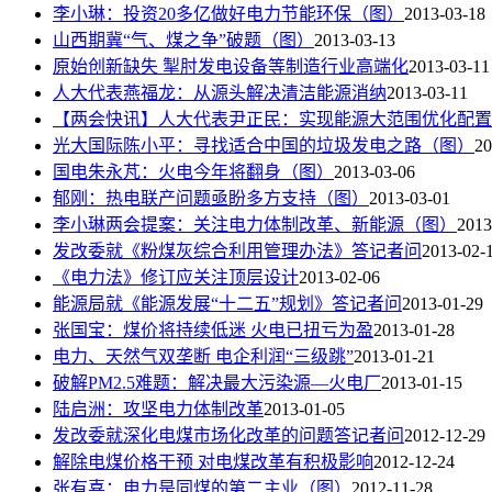
李小琳：投资20多亿做好电力节能环保（图）
2013-03-18
山西期冀“气、煤之争”破题（图）
2013-03-13
原始创新缺失 掣肘发电设备等制造行业高端化
2013-03-11
人大代表燕福龙：从源头解决清洁能源消纳
2013-03-11
【两会快讯】人大代表尹正民：实现能源大范围优化配置
光大国际陈小平：寻找适合中国的垃圾发电之路（图）
20
国电朱永芃：火电今年将翻身（图）
2013-03-06
郁刚：热电联产问题亟盼多方支持（图）
2013-03-01
李小琳两会提案：关注电力体制改革、新能源（图）
2013
发改委就《粉煤灰综合利用管理办法》答记者问
2013-02-
《电力法》修订应关注顶层设计
2013-02-06
能源局就《能源发展“十二五”规划》答记者问
2013-01-29
张国宝：煤价将持续低迷 火电已扭亏为盈
2013-01-28
电力、天然气双垄断 电企利润“三级跳”
2013-01-21
破解PM2.5难题：解决最大污染源—火电厂
2013-01-15
陆启洲：攻坚电力体制改革
2013-01-05
发改委就深化电煤市场化改革的问题答记者问
2012-12-29
解除电煤价格干预 对电煤改革有积极影响
2012-12-24
张有喜：电力是同煤的第二主业（图）
2012-11-28