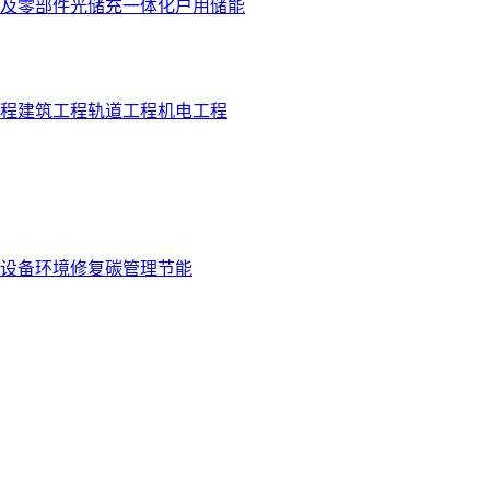
及零部件
光储充一体化
户用储能
程
建筑工程
轨道工程
机电工程
设备
环境修复
碳管理
节能