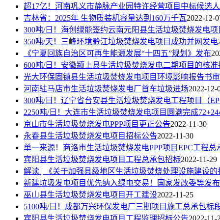
超17亿！河南巩义市静脉产业园特许经营项目中标候选
吉林省：2025年 生物质装机容量达到160万千瓦
2022-12-0
300吨/日！海创绿能签约云南元阳县生活垃圾焚烧发电项
350吨/天！三峰环境黔江垃圾焚烧发电项目成功并网发电
《宁夏回族自治区可再生能源发展“十四五”规划》发布
20
600吨/日！安徽颍上县生活垃圾焚烧发电二期项目的核准
光大环保固镇县生活垃圾焚烧发电项目环境影响报告书审
河南驻马店市生活垃圾焚烧发电厂首车垃圾进场
2022-12-
300吨/日！辽宁省台安县生活垃圾焚烧发电工程项目（E
2250吨/日！大连市生活垃圾焚烧发电项目圆满完成72+
京山市生活垃圾焚烧发电PPP项目更正公告
2022-11-30
永春县生活垃圾焚烧发电项目招标公告
2022-11-30
单一来源！商洛市生活垃圾焚烧发电PPP项目EPC工程
宾阳县生活垃圾焚烧发电项目工程总承包招标
2022-11-29
解读 | 《关于加强县级地区生活垃圾焚烧处理设施建设
新建垃圾发电项目优先纳入绿电交易！国家发改委等发布
巫山县生活垃圾焚烧发电项目开工建设
2022-11-25
5100吨/日！成都万兴环保发电厂三期项目施工总承包标
宾阳县生活垃圾焚烧发电项目工程监理招标公告
2022-11-