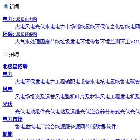
新闻
电力
北极星电力网
火电
风电
光伏
水电
电力市场
储能
氢能
环保
信息化
智能电网
环保
北极星环保网
大气
水处理
固废
节能
垃圾发电
环境修复
环境监测
环卫
VOC
招聘
北极星招聘
电力
火电
环保发电
电力工程
输配电设备
水电
核电
氢能
售电
碳管
风电
风电场投资及运营
风电整机
叶片及材料
风电工程
发电机及
光伏
光伏电池组件
光伏电站及运维
光伏逆变器
分布式光伏
光伏
电力市场
售电
虚拟电厂
综合能源服务
源网荷储
数据/软件
储能