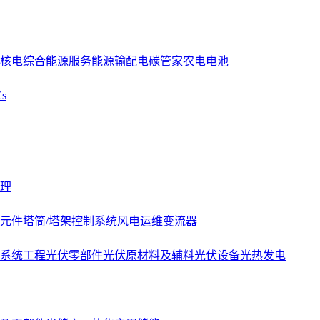
核电
综合能源服务
能源
输配电
碳管家
农电
电池
s
理
元件
塔筒/塔架
控制系统
风电运维
变流器
系统工程
光伏零部件
光伏原材料及辅料
光伏设备
光热发电