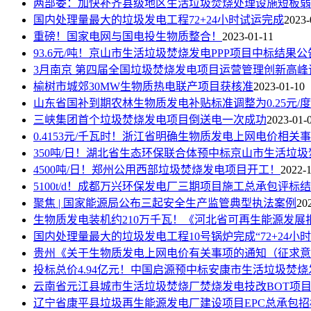
两部委：加快补齐县级地区生活垃圾焚烧处理设施短板弱
国内处理量最大的垃圾发电工程72+24小时试运完成
2023-
重磅！国家电网与国电投生物质整合！
2023-01-11
93.6元/吨！京山市生活垃圾焚烧发电PPP项目中标结果公
3月南京 第四届全国垃圾焚烧发电项目运营管理创新高峰
榆树市城郊30MW生物质热电联产项目获核准
2023-01-10
山东省国补到期农林生物质发电补贴标准调整为0.25元/
三峡集团首个垃圾焚烧发电项目倒送电一次成功
2023-01-
0.4153元/千瓦时！浙江省明确生物质发电上网电价相关
350吨/日！湖北省生态环保联合体预中标京山市生活垃圾
4500吨/日！郑州公用西部垃圾焚烧发电项目开工！
2022-
5100t/d！成都万兴环保发电厂三期项目施工总承包评标
聚焦 | 国家能源局公布三起安全生产监管典型执法案例
20
生物质发电装机约210万千瓦！《河北省可再生能源发展报
国内处理量最大的垃圾发电工程10号锅炉完成“72+24小
贵州《关于生物质发电上网电价有关事项的通知（征求意
投标总价4.94亿元！中国启源预中标安康市生活垃圾焚烧
云南省元江县城市生活垃圾焚烧厂焚烧发电技改BOT项
辽宁省康平县垃圾再生能源发电厂建设项目EPC总承包招