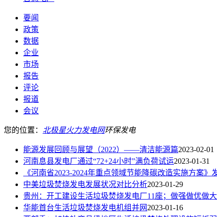
要闻
政策
数据
企业
市场
报告
评论
报道
会议
您的位置：
北极星火力发电网
环保发电
能源发展回顾与展望（2022）——清洁能源篇
2023-02-01
河南息县发电厂通过“72+24小时”满负荷试运
2023-01-31
《河南省2023-2024年重点领域节能降碳改造实施方案》
中美垃圾焚烧发电发展状况对比分析
2023-01-29
贵州：开工建设生活垃圾焚烧发电厂11座；做强做优做
华能首台生活垃圾焚烧发电机组并网
2023-01-16