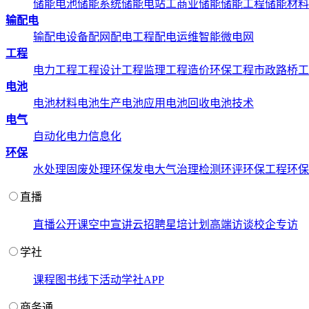
储能电池
储能系统
储能电站
工商业储能
储能工程
储能材料
输配电
输配电设备
配网配电工程
配电运维
智能微电网
工程
电力工程
工程设计
工程监理
工程造价
环保工程
市政路桥工
电池
电池材料
电池生产
电池应用
电池回收
电池技术
电气
自动化
电力信息化
环保
水处理
固废处理
环保发电
大气治理
检测环评
环保工程
环保
直播
直播
公开课
空中宣讲
云招聘
星培计划
高端访谈
校企专访
学社
课程
图书
线下活动
学社APP
商务通