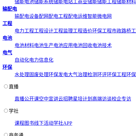
储能电池
储能系统
储能电站
工商业储能
储能工程
储能材料
输配电
输配电设备
配网配电工程
配电运维
智能微电网
工程
电力工程
工程设计
工程监理
工程造价
环保工程
市政路桥工
电池
电池材料
电池生产
电池应用
电池回收
电池技术
电气
自动化
电力信息化
环保
水处理
固废处理
环保发电
大气治理
检测环评
环保工程
环保
直播
直播
公开课
空中宣讲
云招聘
星培计划
高端访谈
校企专访
学社
课程
图书
线下活动
学社APP
商务通