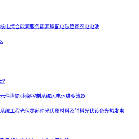
核电
综合能源服务
能源
输配电
碳管家
农电
电池
s
理
元件
塔筒/塔架
控制系统
风电运维
变流器
系统工程
光伏零部件
光伏原材料及辅料
光伏设备
光热发电