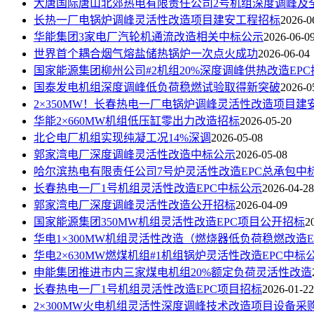
大唐国际唐山北郊热电有限责任公司2号机组深度调峰及
长热一厂电锅炉调峰灵活性改造项目建安工程招标
2026-0
华能集团3家电厂汽轮机通流改造相关中标公示
2026-06-0
世界首个耦合烟气熔盐储热锅炉一次点火成功
2026-06-04
国家能源集团柳州公司#2机组20%深度调峰供热改造EPC
国泰发电机组深度调峰低负荷稳燃试验取得新突破
2026-0
2×350MW！长春热电一厂电锅炉调峰灵活性改造项目建
华能2×660MW机组低压缸零出力改造招标
2026-05-20
北仑电厂机组实现纯凝工况14%深调
2026-05-08
郭家湾电厂深度调峰灵活性改造中标公示
2026-05-08
哈尔滨热电有限责任公司7号炉灵活性改造EPC总承包中
长春热电一厂1号机组灵活性改造EPC中标公示
2026-04-28
郭家湾电厂深度调峰灵活性改造公开招标
2026-04-09
国家能源集团350MW机组灵活性改造EPC项目公开招标
2
华电1×300MW机组灵活性改造（燃烧器低负荷稳燃改造
华电2×630MW燃煤机组#1机组锅炉灵活性改造EPC中标
申能集团推进市内三家煤电机组20%额定负荷灵活性改造
长春热电一厂1号机组灵活性改造EPC项目招标
2026-01-22
2×300MW火电机组灵活性深度调峰技术改造项目设备采