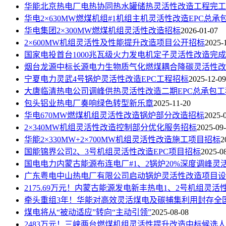
华能北京热电厂电热协同热水罐储热灵活性改造工程完工
华电2×630MW燃煤机组#1机组主机灵活性改造EPC总承
华电集团2×300MW燃煤机组灵活性改造招标
2026-01-07
2×600MW机组灵活性及性能提升改造项目公开招标
2025-
国家电投首台1000兆瓦级火力发电机定子灵活性改造完成
烟台龙源中标长源电力生物质气化燃煤耦合降碳灵活性改
宁夏电力灵武4号锅炉灵活性改造EPC工程招标
2025-12-09
大唐临清热电公司调峰供热灵活性改造二期EPC总承包工
包头铝业热电厂奏响绿色转型新乐章
2025-11-20
华电670MW燃煤机组灵活性改造锅炉部分改造招标
2025-
2×340MW机组灵活性改造控制部分优化服务招标
2025-09
华能2×330MW+2×700MW机组灵活性改造施工项目招标
2
国能锦界公司2、3号机组灵活性改造EPC项目招标
2025-0
国电电力内蒙古能源布连电厂#1、2锅炉20%深度调峰灵
广东粤电中山热电厂有限公司启动锅炉灵活性改造项目设
2175.69万元！内蒙古能源发电新丰热电1、2号机组灵
牵头重组3年！华能对高效灵活煤电及碳捕集利用封存全
煤电将从“被动适应”转向“主动引领”
2025-08-08
2483万元！三峡两台燃煤机组灵活性提升改造中标候选