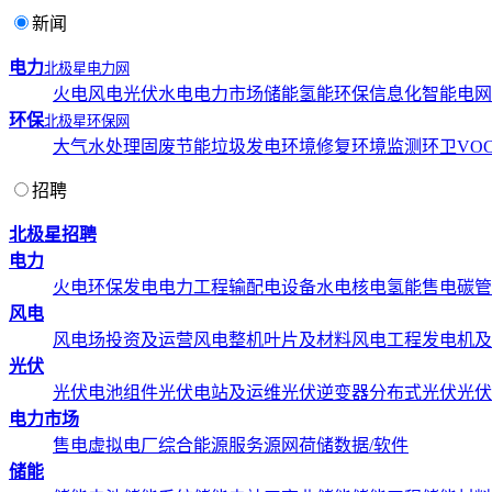
新闻
电力
北极星电力网
火电
风电
光伏
水电
电力市场
储能
氢能
环保
信息化
智能电网
环保
北极星环保网
大气
水处理
固废
节能
垃圾发电
环境修复
环境监测
环卫
VOC
招聘
北极星招聘
电力
火电
环保发电
电力工程
输配电设备
水电
核电
氢能
售电
碳管
风电
风电场投资及运营
风电整机
叶片及材料
风电工程
发电机及
光伏
光伏电池组件
光伏电站及运维
光伏逆变器
分布式光伏
光伏
电力市场
售电
虚拟电厂
综合能源服务
源网荷储
数据/软件
储能