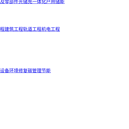
及零部件
光储充一体化
户用储能
程
建筑工程
轨道工程
机电工程
设备
环境修复
碳管理
节能