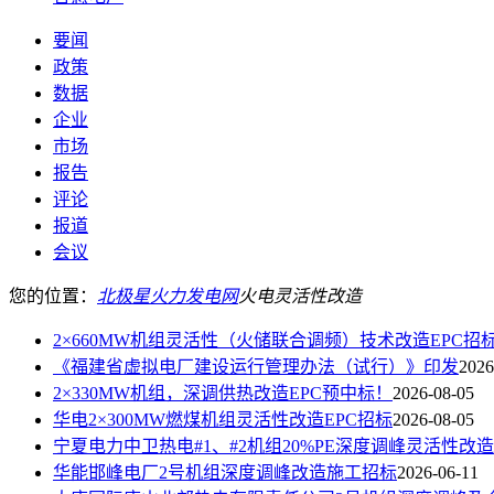
要闻
政策
数据
企业
市场
报告
评论
报道
会议
您的位置：
北极星火力发电网
火电灵活性改造
2×660MW机组灵活性（火储联合调频）技术改造EPC招
《福建省虚拟电厂建设运行管理办法（试行）》印发
2026
2×330MW机组，深调供热改造EPC预中标！
2026-08-05
华电2×300MW燃煤机组灵活性改造EPC招标
2026-08-05
宁夏电力中卫热电#1、#2机组20%PE深度调峰灵活性改
华能邯峰电厂2号机组深度调峰改造施工招标
2026-06-11