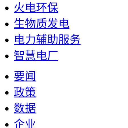
火电环保
生物质发电
电力辅助服务
智慧电厂
要闻
政策
数据
企业