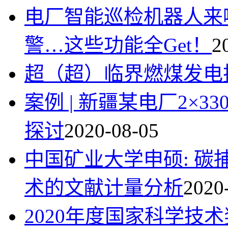
电厂智能巡检机器人来
警…这些功能全Get！
2
超（超）临界燃煤发电
案例 | 新疆某电厂2×
探讨
2020-08-05
中国矿业大学申硕: 碳
术的文献计量分析
2020
2020年度国家科学技