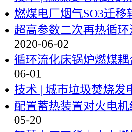
燃煤电厂烟气SO3迁
超高参数二次再热循环
2020-06-02
循环流化床锅炉燃煤耦
06-01
技术 | 城市垃圾焚烧
配置蓄热装置对火电机
05-20