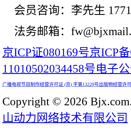
会员咨询：
李先生 1771
法务邮箱：fw@bjxmail.
京ICP证080169号
京ICP备0
11010502034458号
电子公
广播电视节目制作经营许可证 (京) 字第13229号
出版物经营许可
Copyright © 2026 Bjx.com.
山动力网络技术有限公司