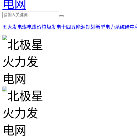
五大发电
煤电
煤价
垃圾发电
十四五能源规划
新型电力系统
碳中