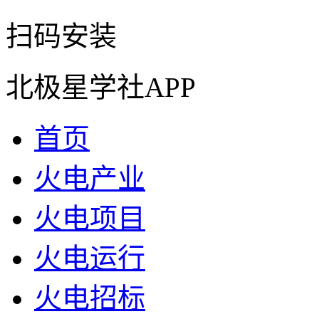
扫码安装
北极星学社APP
首页
火电产业
火电项目
火电运行
火电招标