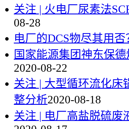
关注 | 火电厂尿素法
08-28
电厂的DCS物尽其用否
国家能源集团神东保德
2020-08-22
关注 | 大型循环流化
整分析
2020-08-18
关注 | 电厂高盐脱硫