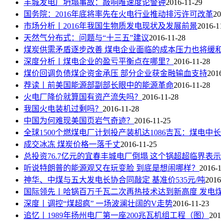
丰城发电厂坍塌事故：敲响唯速度论警钟
2016-11-29
国务院：2016年底将率先在火电行业推动排污许可改革
20
市场分析丨2016年我国生物质发电现状及发展前景
2016-1
天然气分布式：问题与“十三五”建议
2016-11-28
煤炭供需矛盾逐步改善 煤电企业面临的成本压力也将缓
深度分析丨煤电企业的盈亏平衡点在哪里？
2016-11-28
煤价回调负债煤企资金承压 部分企业获金融输血支持
201
荐读丨前美国能源部副部长眼中的能源革命
2016-11-28
火电厂降价就算国有资产流失吗？
2016-11-28
我国火电装机过剩吗？
2016-11-28
中国为何难现美国页岩气奇迹？
2016-11-25
全球1500个燃煤电厂计划投产装机达1086吉瓦：煤电
成交冰冻 煤炭价格一落千丈
2016-11-25
总投资76.7亿元的宜春丰城电厂倒塌 这个锅超超临界表
听说特朗普的能源观又在玩变脸 到底是想闹哪样？
2016-
神华、中煤与五大发电长协合同敲定 基准价535元/吨
2016
国际领先丨哈锅百万千瓦二次再热技术达到新高度 发电煤耗2
深度丨调控“煤超疯” 一场波澜壮阔的V走势
2016-11-23
追忆丨1989年扬州电厂第一座200兆瓦机组工程（图）
201