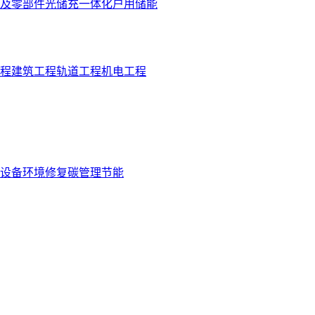
及零部件
光储充一体化
户用储能
程
建筑工程
轨道工程
机电工程
设备
环境修复
碳管理
节能