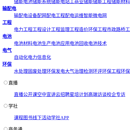
储能电池
储能系统
储能电站
工商业储能
储能工程
储能材料
输配电
输配电设备
配网配电工程
配电运维
智能微电网
工程
电力工程
工程设计
工程监理
工程造价
环保工程
市政路桥工
电池
电池材料
电池生产
电池应用
电池回收
电池技术
电气
自动化
电力信息化
环保
水处理
固废处理
环保发电
大气治理
检测环评
环保工程
环保
直播
直播
公开课
空中宣讲
云招聘
星培计划
高端访谈
校企专访
学社
课程
图书
线下活动
学社APP
商务通