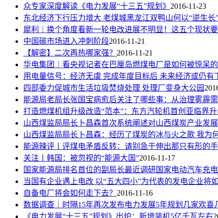
众专家深度解读《电力发展“十三五”规划》
2016-11-23
东北经济下行压力增大 老煤城黑龙江双鸭山何以“逆生长
犀利︱换个角度看新一轮电改进展不明显！这五个现状要
中国碳市场进入冲刺阶段
2016-11-21
【解密】二次再热哪家强？
2016-11-21
华电集团︱看央视记者在巴厘岛燃煤电厂是如何被惊呆的
用电量信号：经济无虞 完成年度目标后 未来经济或仍有
四部委力促城市生活垃圾焚烧处理 处理厂变身大公园
201
能源局老局长张国宝病愈后关注了哪些事：从治理雾霾需
打造燃煤机组升级改造“范本”：东方汽轮机首创亚临界升
山西煤监局局长卜昌森首次系统阐述对山西煤炭产业发展
山西煤监局局长卜昌森：经历了煤炭的冰与火之歌 我为何
能源辣评丨评煤电矛盾反转：请别急于伸出那只有形的手
关注丨韩国：被忽视的“能源大国”
2016-11-17
国家能源局排名首位的副局长最近调研国家电动汽车充电
当国有企业遇上电改 以“五大四小”为代表的发电企业将
自备电厂将会如何走下去？
2016-11-16
数据调查｜时隔15年再次发布电力发展5年规划几家欢喜
《电力发展“十三五”规划》出炉：新增装机5亿千瓦左右
2