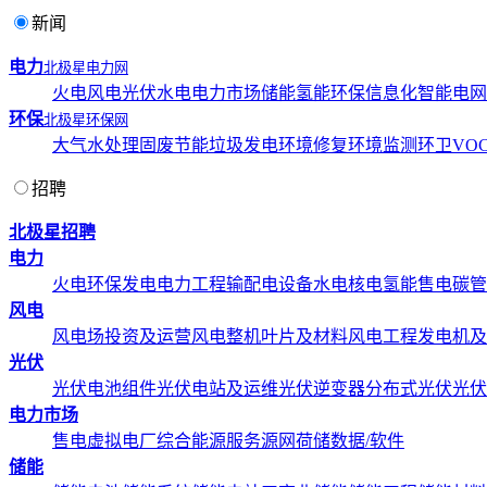
新闻
电力
北极星电力网
火电
风电
光伏
水电
电力市场
储能
氢能
环保
信息化
智能电网
环保
北极星环保网
大气
水处理
固废
节能
垃圾发电
环境修复
环境监测
环卫
VOC
招聘
北极星招聘
电力
火电
环保发电
电力工程
输配电设备
水电
核电
氢能
售电
碳管
风电
风电场投资及运营
风电整机
叶片及材料
风电工程
发电机及
光伏
光伏电池组件
光伏电站及运维
光伏逆变器
分布式光伏
光伏
电力市场
售电
虚拟电厂
综合能源服务
源网荷储
数据/软件
储能