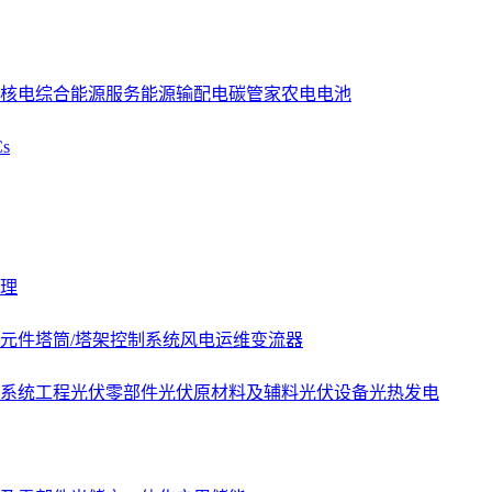
核电
综合能源服务
能源
输配电
碳管家
农电
电池
s
理
元件
塔筒/塔架
控制系统
风电运维
变流器
系统工程
光伏零部件
光伏原材料及辅料
光伏设备
光热发电