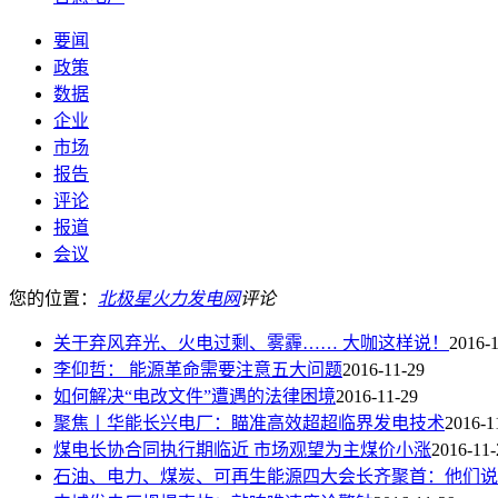
要闻
政策
数据
企业
市场
报告
评论
报道
会议
您的位置：
北极星火力发电网
评论
关于弃风弃光、火电过剩、雾霾…… 大咖这样说！
2016-
李仰哲： 能源革命需要注意五大问题
2016-11-29
如何解决“电改文件”遭遇的法律困境
2016-11-29
聚焦丨华能长兴电厂：瞄准高效超超临界发电技术
2016-1
煤电长协合同执行期临近 市场观望为主煤价小涨
2016-11-
石油、电力、煤炭、可再生能源四大会长齐聚首：他们说