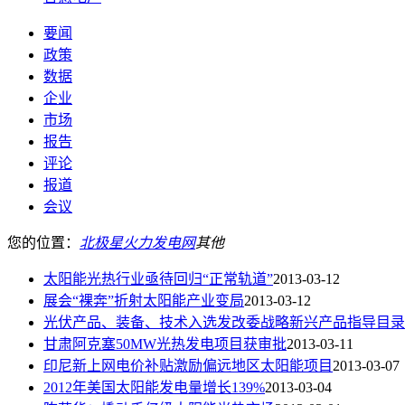
要闻
政策
数据
企业
市场
报告
评论
报道
会议
您的位置：
北极星火力发电网
其他
太阳能光热行业亟待回归“正常轨道”
2013-03-12
展会“裸奔”折射太阳能产业变局
2013-03-12
光伏产品、装备、技术入选发改委战略新兴产品指导目录
甘肃阿克塞50MW光热发电项目获审批
2013-03-11
印尼新上网电价补贴激励偏远地区太阳能项目
2013-03-07
2012年美国太阳能发电量增长139%
2013-03-04