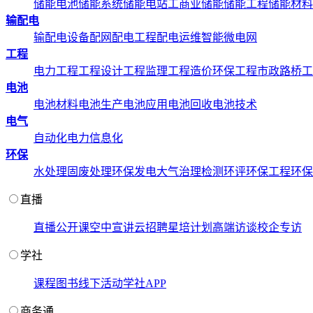
储能电池
储能系统
储能电站
工商业储能
储能工程
储能材料
输配电
输配电设备
配网配电工程
配电运维
智能微电网
工程
电力工程
工程设计
工程监理
工程造价
环保工程
市政路桥工
电池
电池材料
电池生产
电池应用
电池回收
电池技术
电气
自动化
电力信息化
环保
水处理
固废处理
环保发电
大气治理
检测环评
环保工程
环保
直播
直播
公开课
空中宣讲
云招聘
星培计划
高端访谈
校企专访
学社
课程
图书
线下活动
学社APP
商务通