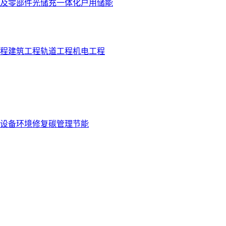
及零部件
光储充一体化
户用储能
程
建筑工程
轨道工程
机电工程
设备
环境修复
碳管理
节能