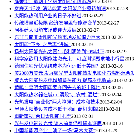
陈荣华：撬动千亿级太阳能光热市场
2013-03-01
雾霾天“呼唤”清洁能源 太阳能产业亟待加速
2013-02-28
太阳能热利用产业的日子不好过
2013-02-27
传统增量近极限 经济发展亟待能源变革
2013-02-27
阿根廷太阳能市场或迎大发展
2013-02-27
东非与南非太阳能光热市场发展潜力巨大
2013-02-26
太阳能“下乡”之后再“进城”
2013-02-19
扬州太阳能光热之困：毛利润降到20%以下
2013-02-19
科学家欲用太阳能建激光束：可监测销毁危地小行星
2013
德国住宅光伏系统成本为何远低于美国？
2013-02-16
美2000万美元 发展聚光型太阳能热发电和化石燃料混合
聚光太阳能热发电增加蓄热能力 提高发电收益
2013-02-07
黄鸣：皇明太阳能要夺回失去的城市阵地
2013-02-06
太阳能热水器在城市“溃败”、农村“混烂”
2013-02-04
光热发电“商业化”两大障碍：成本和技术
2013-02-04
屋顶太阳能设置成本低于地面 商机来临!
2013-02-01
重新审视“台日太阳能同盟”
2013-02-01
光热发电贵过光伏 诱人前景仍引资本逐鹿
2013-01-31
中国新能源产业上演了一场“马术大赛”
2013-01-29