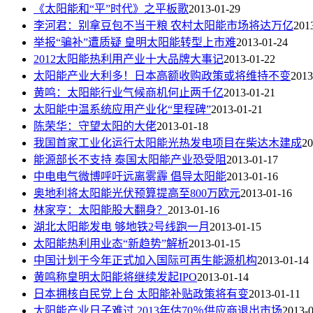
《太阳能和“平”时代》之平板歌
2013-01-29
李河君：别拿豆包不当干粮 农村太阳能市场将达万亿
201
举报“骗补”遭质疑 皇明太阳能转型上市难
2013-01-24
2012太阳能热利用产业十大品牌大事记
2013-01-22
太阳能产业大利多！日本高额收购政策或将维持不变
2013
黄鸣：太阳能行业气候商机何止两千亿
2013-01-21
太阳能中温系统应用产业化“里程碑”
2013-01-21
陈荣华：守望太阳的大佬
2013-01-18
我国首家工业化运行太阳能光热发电项目在柴达木建成
20
能源部长不支持 泰国太阳能产业恐受阻
2013-01-17
中电电气微博呼吁远离雾霾 倡导太阳能
2013-01-16
奥地利将太阳能光伏预算提高至800万欧元
2013-01-16
林家亨：太阳能股大翻身？
2013-01-16
湖北太阳能发电 够地铁2号线跑一月
2013-01-15
太阳能热利用业态“新趋势”解析
2013-01-15
中国计划于今年正式加入国际可再生能源机构
2013-01-14
黄鸣称皇明太阳能将继续发起IPO
2013-01-14
日本拥核自民党上台 太阳能补贴政策将有变
2013-01-11
太阳能产业日子难过 2013年估70％供应商退出市场
2013-