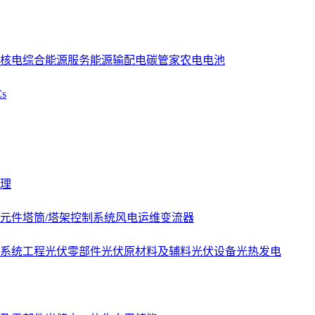
核电
综合能源服务
能源
输配电
碳管家
农电
电池
s
理
元件
塔筒/塔架
控制系统
风电运维
变流器
系统工程
光伏零部件
光伏原材料及辅料
光伏设备
光热发电