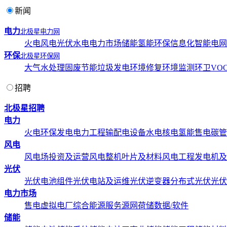
新闻
电力
北极星电力网
火电
风电
光伏
水电
电力市场
储能
氢能
环保
信息化
智能电网
环保
北极星环保网
大气
水处理
固废
节能
垃圾发电
环境修复
环境监测
环卫
VOC
招聘
北极星招聘
电力
火电
环保发电
电力工程
输配电设备
水电
核电
氢能
售电
碳管
风电
风电场投资及运营
风电整机
叶片及材料
风电工程
发电机及
光伏
光伏电池组件
光伏电站及运维
光伏逆变器
分布式光伏
光伏
电力市场
售电
虚拟电厂
综合能源服务
源网荷储
数据/软件
储能